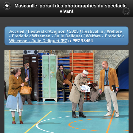
Mascarille, portail des photographes du spectacle
vivant
Accueil
/
Festival d'Avignon
/
2023
/
Festival In
/
Welfare
- Frederick Wiseman - Julie Deliquet
/
Welfare - Frederick
Wiseman - Julie Deliquet (EZ)
/
PEZR8494