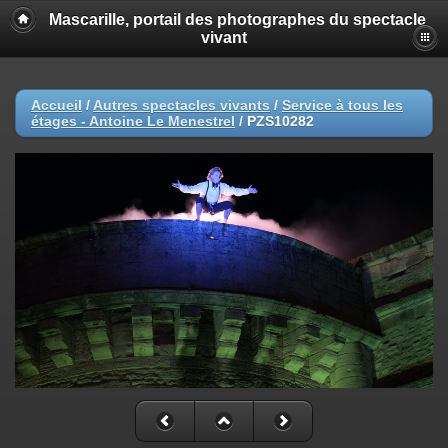
Mascarille, portail des photographes du spectacle
vivant
Accueil
/
Autres spectacles vivants
/
Service à tous les
étages - Antoine Le Menestrel
/
PZS10282