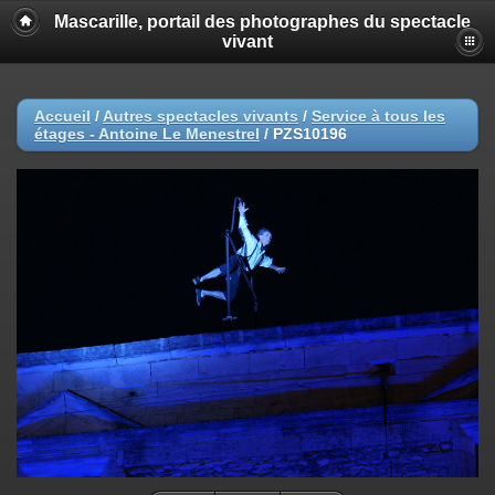
Mascarille, portail des photographes du spectacle
vivant
Accueil
/
Autres spectacles vivants
/
Service à tous les
étages - Antoine Le Menestrel
/
PZS10196