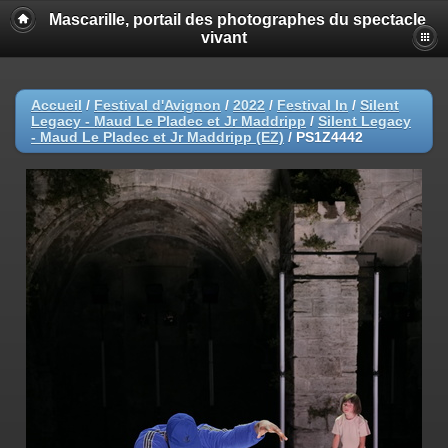
Mascarille, portail des photographes du spectacle
vivant
Accueil
/
Festival d'Avignon
/
2022
/
Festival In
/
Silent
Legacy - Maud Le Pladec et Jr Maddripp
/
Silent Legacy
- Maud Le Pladec et Jr Maddripp (EZ)
/
PS1Z4442