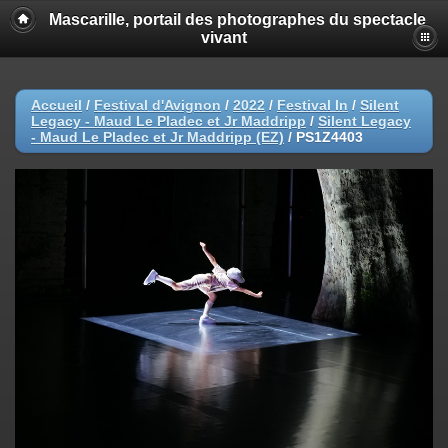
Mascarille, portail des photographes du spectacle
vivant
Accueil
/
Festival d'Avignon
/
2022
/
Festival In
/
Silent
Legacy - Maud Le Pladec et Jr Maddripp
/
Silent Legacy
- Maud Le Pladec et Jr Maddripp (EZ)
/
PS1Z4403