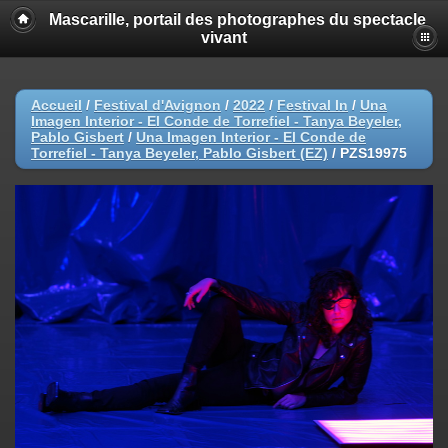
Mascarille, portail des photographes du spectacle
vivant
Accueil
/
Festival d'Avignon
/
2022
/
Festival In
/
Una
Imagen Interior - El Conde de Torrefiel - Tanya Beyeler,
Pablo Gisbert
/
Una Imagen Interior - El Conde de
Torrefiel - Tanya Beyeler, Pablo Gisbert (EZ)
/
PZS19975