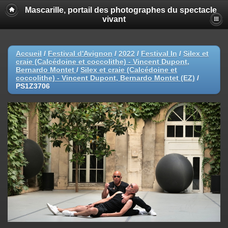
Mascarille, portail des photographes du spectacle
vivant
Accueil
/
Festival d'Avignon
/
2022
/
Festival In
/
Silex et
craie (Calcédoine et coccolithe) - Vincent Dupont,
Bernardo Montet
/
Silex et craie (Calcédoine et
coccolithe) - Vincent Dupont, Bernardo Montet (EZ)
/
PS1Z3706