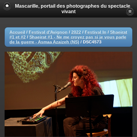
Mascarille, portail des photographes du spectacle
vivant
Accueil
/
Festival d'Avignon
/
2022
/
Festival In
/
Shaeirat
#1 et #2
/
Shaeirat #1 - Ne me croyez pas si je vous parle
de la guerre - Asmaa Azaizeh (NS)
/
DSC4573