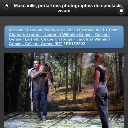
Mascarille, portail des photographes du spectacle
vivant
Accueil
/
Festival d'Avignon
/
2022
/
Festival In
/
Le Petit
Chaperon rouge - Jacob et Wilhelm Grimm - Céleste
Germe
/
Le Petit Chaperon rouge - Jacob et Wilhelm
Grimm - Céleste Germe (EZ)
/
PS1Z2902