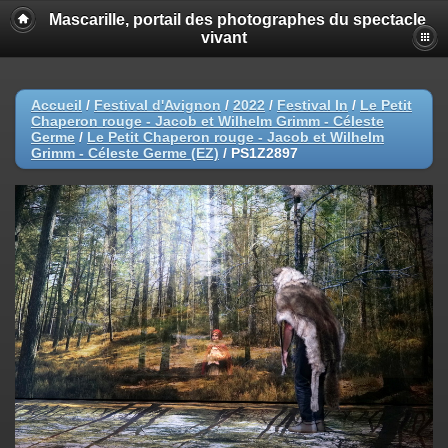
Mascarille, portail des photographes du spectacle
vivant
Accueil
/
Festival d'Avignon
/
2022
/
Festival In
/
Le Petit
Chaperon rouge - Jacob et Wilhelm Grimm - Céleste
Germe
/
Le Petit Chaperon rouge - Jacob et Wilhelm
Grimm - Céleste Germe (EZ)
/
PS1Z2897