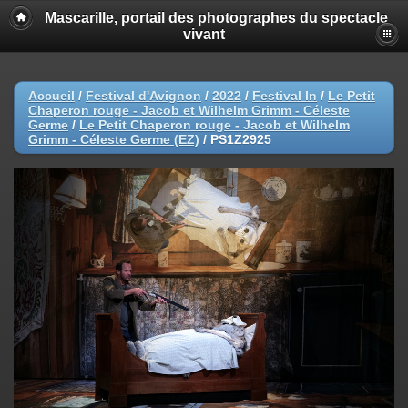
Mascarille, portail des photographes du spectacle
vivant
Accueil
/
Festival d'Avignon
/
2022
/
Festival In
/
Le Petit
Chaperon rouge - Jacob et Wilhelm Grimm - Céleste
Germe
/
Le Petit Chaperon rouge - Jacob et Wilhelm
Grimm - Céleste Germe (EZ)
/
PS1Z2925