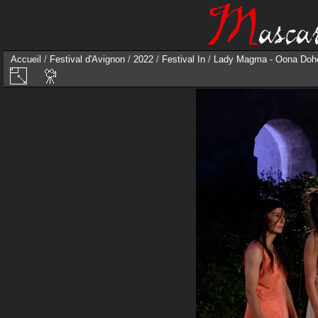
Accueil
/
Festival d'Avignon
/
2022
/
Festival In
/
Lady Magma - Oona Doh