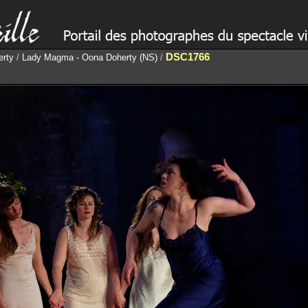
DSC1766
erty
/
Lady Magma - Oona Doherty (NS)
/