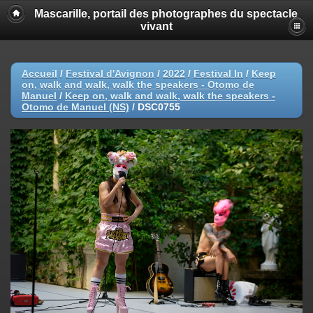
Mascarille, portail des photographes du spectacle
vivant
Accueil
/
Festival d'Avignon
/
2022
/
Festival In
/
Keep
on, walk and walk, walk the speakers - Otomo de
Manuel
/
Keep on, walk and walk, walk the speakers -
Otomo de Manuel (NS)
/
DSC0755