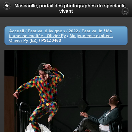
Mascarille, portail des photographes du spectacle
vivant
Accueil
/
Festival d'Avignon
/
2022
/
Festival In
/
Ma
jeunesse exaltée - Olivier Py
/
Ma jeunesse exaltée -
Olivier Py (EZ)
/
PS1Z0463