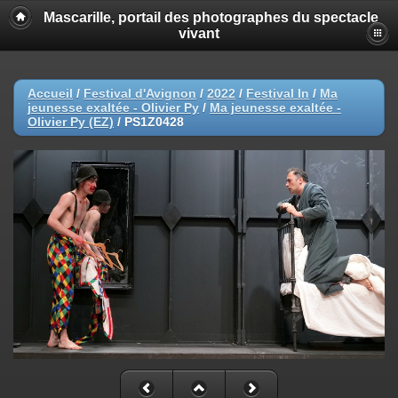
Mascarille, portail des photographes du spectacle
vivant
Accueil
/
Festival d'Avignon
/
2022
/
Festival In
/
Ma
jeunesse exaltée - Olivier Py
/
Ma jeunesse exaltée -
Olivier Py (EZ)
/
PS1Z0428