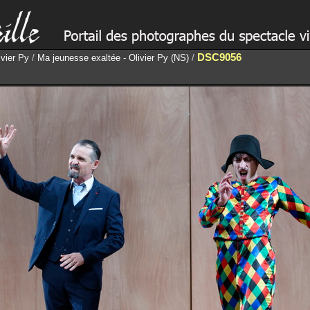
DSC9056
ivier Py
/
Ma jeunesse exaltée - Olivier Py (NS)
/