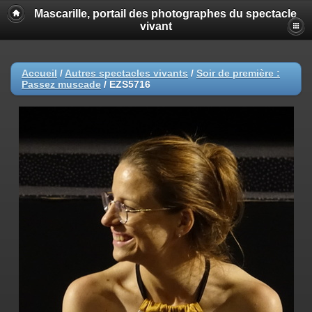
Mascarille, portail des photographes du spectacle
vivant
Accueil
/
Autres spectacles vivants
/
Soir de première :
Passez muscade
/
EZS5716