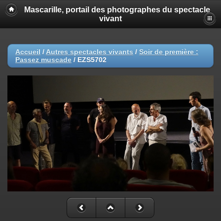
Mascarille, portail des photographes du spectacle
vivant
Accueil
/
Autres spectacles vivants
/
Soir de première :
Passez muscade
/
EZS5702