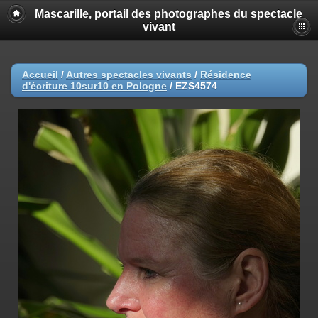
Mascarille, portail des photographes du spectacle
vivant
Accueil
/
Autres spectacles vivants
/
Résidence
d'écriture 10sur10 en Pologne
/
EZS4574