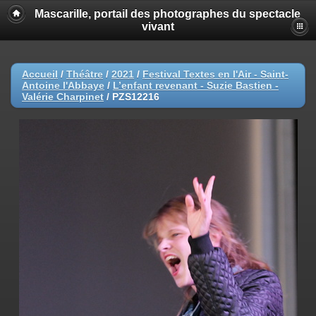
Mascarille, portail des photographes du spectacle
vivant
Accueil
/
Théâtre
/
2021
/
Festival Textes en l'Air - Saint-
Antoine l'Abbaye
/
L’enfant revenant - Suzie Bastien -
Valérie Charpinet
/
PZS12216