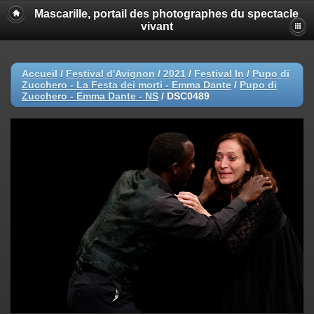
Mascarille, portail des photographes du spectacle
vivant
Accueil
/
Festival d'Avignon
/
2021
/
Festival In
/
Pupo di
Zucchero - La Festa dei morti - Emma Dante
/
Pupo di
Zucchero - Emma Dante - NS
/
DSC0489