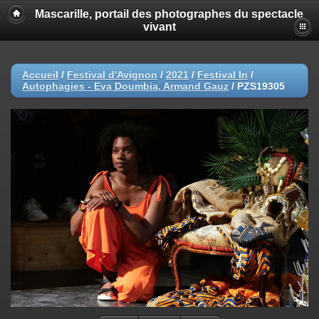
Mascarille, portail des photographes du spectacle
vivant
Accueil
/
Festival d'Avignon
/
2021
/
Festival In
/
Autophagies - Eva Doumbia, Armand Gauz
/
PZS19305