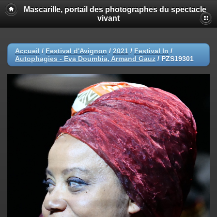
Mascarille, portail des photographes du spectacle
vivant
Accueil
/
Festival d'Avignon
/
2021
/
Festival In
/
Autophagies - Eva Doumbia, Armand Gauz
/
PZS19301