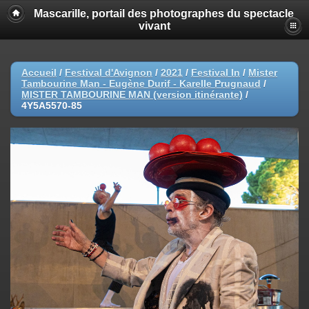
Mascarille, portail des photographes du spectacle
vivant
Accueil
/
Festival d'Avignon
/
2021
/
Festival In
/
Mister
Tambourine Man - Eugène Durif - Karelle Prugnaud
/
MISTER TAMBOURINE MAN (version itinérante)
/
4Y5A5570-85