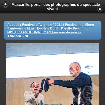
Mascarille, portail des photographes du spectacle
vivant
Accueil
/
Festival d'Avignon
/
2021
/
Festival In
/
Mister
Tambourine Man - Eugène Durif - Karelle Prugnaud
/
MISTER TAMBOURINE MAN (version itinérante)
/
4Y5A5351-70