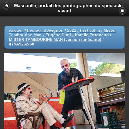
Mascarille, portail des photographes du spectacle
vivant
Accueil
/
Festival d'Avignon
/
2021
/
Festival In
/
Mister
Tambourine Man - Eugène Durif - Karelle Prugnaud
/
MISTER TAMBOURINE MAN (version itinérante)
/
4Y5A5262-68