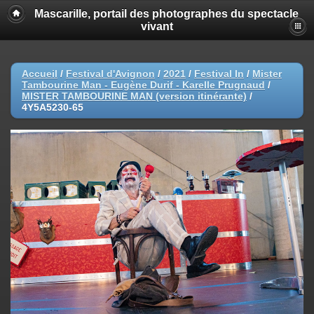
Mascarille, portail des photographes du spectacle
vivant
Accueil
/
Festival d'Avignon
/
2021
/
Festival In
/
Mister
Tambourine Man - Eugène Durif - Karelle Prugnaud
/
MISTER TAMBOURINE MAN (version itinérante)
/
4Y5A5230-65