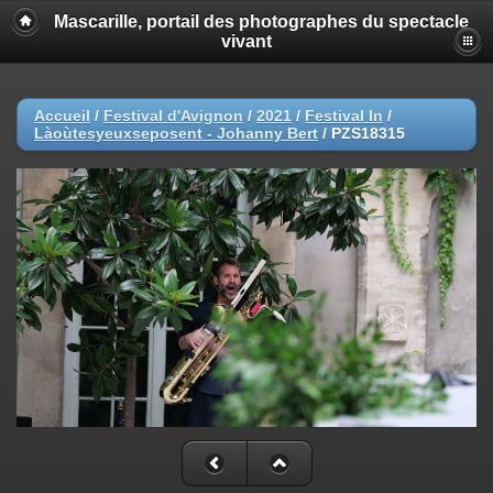
Mascarille, portail des photographes du spectacle
vivant
Accueil
/
Festival d'Avignon
/
2021
/
Festival In
/
Làoùtesyeuxseposent - Johanny Bert
/
PZS18315