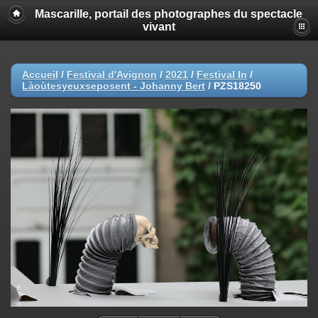
Mascarille, portail des photographes du spectacle
vivant
Accueil
/
Festival d'Avignon
/
2021
/
Festival In
/
Làoùtesyeuxseposent - Johanny Bert
/
PZS18250