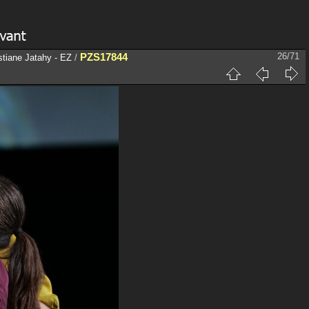
PZS17844
26/71
istiane Jatahy - EZ
/