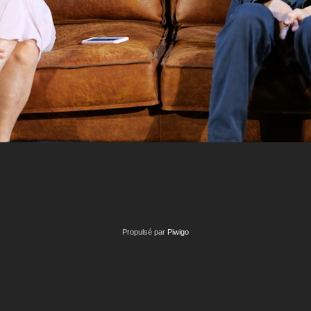
Propulsé par
Piwigo