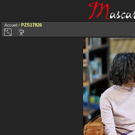
PZS17826
Accueil
/