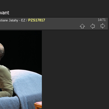
PZS17817
14/71
istiane Jatahy - EZ
/