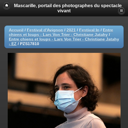
Mascarille, portail des photographes du spectacle
vivant
Accueil
/
Festival d'Avignon
/
2021
/
Festival In
/
Entre
chiens et loups - Lars Von Trier - Christiane Jatahy
/
Entre chiens et loups - Lars Von Trier - Christiane Jatahy
- EZ
/
PZS17810