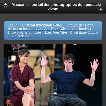
Mascarille, portail des photographes du spectacle
vivant
Accueil
/
Festival d'Avignon
/
2021
/
Festival In
/
Entre
chiens et loups - Lars Von Trier - Christiane Jatahy
/
Entre chiens et loups - Lars Von Trier - Christiane Jatahy
- EZ
/
PZS17806