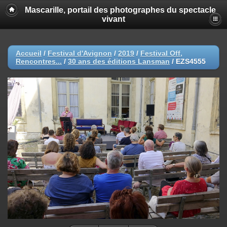
Mascarille, portail des photographes du spectacle
vivant
Accueil
/
Festival d'Avignon
/
2019
/
Festival Off,
Rencontres...
/
30 ans des éditions Lansman
/
EZS4555