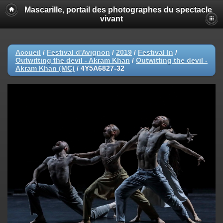
Mascarille, portail des photographes du spectacle
vivant
Accueil
/
Festival d'Avignon
/
2019
/
Festival In
/
Outwitting the devil - Akram Khan
/
Outwitting the devil -
Akram Khan (MC)
/
4Y5A6827-32