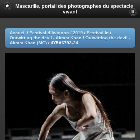
Mascarille, portail des photographes du spectacle
vivant
Accueil
/
Festival d'Avignon
/
2019
/
Festival In
/
Outwitting the devil - Akram Khan
/
Outwitting the devil -
Akram Khan (MC)
/
4Y5A6793-24