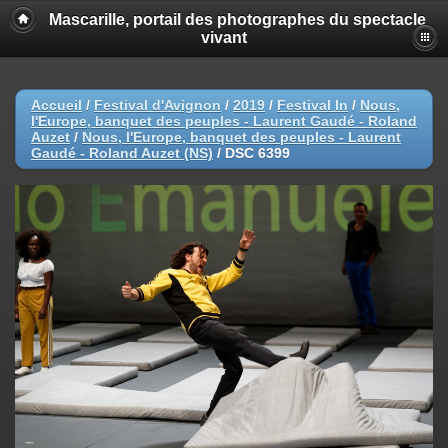
Mascarille, portail des photographes du spectacle
vivant
Accueil
/
Festival d'Avignon
/
2019
/
Festival In
/
Nous,
l'Europe, banquet des peuples - Laurent Gaudé - Roland
Auzet
/
Nous, l'Europe, banquet des peuples - Laurent
Gaudé - Roland Auzet (NS)
/
DSC 6399