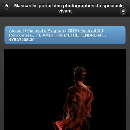
Mascarille, portail des photographes du spectacle
vivant
Accueil
/
Festival d'Avignon
/
2019
/
Festival Off,
Rencontres...
/
L'AMBITION D’ÊTRE TENDRE-MC
/
4Y5A7408-30