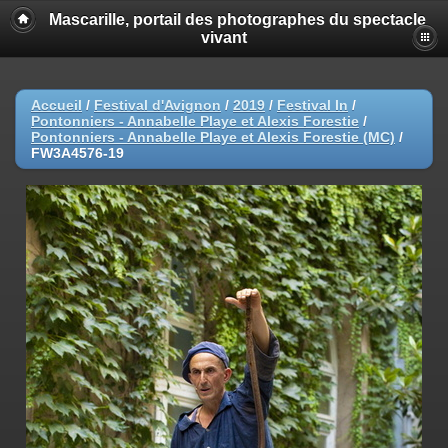
Mascarille, portail des photographes du spectacle
vivant
Accueil
/
Festival d'Avignon
/
2019
/
Festival In
/
Pontonniers - Annabelle Playe et Alexis Forestie
/
Pontonniers - Annabelle Playe et Alexis Forestie (MC)
/
FW3A4576-19