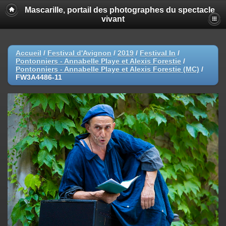
Mascarille, portail des photographes du spectacle
vivant
Accueil
/
Festival d'Avignon
/
2019
/
Festival In
/
Pontonniers - Annabelle Playe et Alexis Forestie
/
Pontonniers - Annabelle Playe et Alexis Forestie (MC)
/
FW3A4486-11