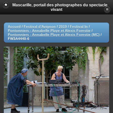
Mascarille, portail des photographes du spectacle
vivant
Accueil
/
Festival d'Avignon
/
2019
/
Festival In
/
Pontonniers - Annabelle Playe et Alexis Forestie
/
Pontonniers - Annabelle Playe et Alexis Forestie (MC)
/
FW3A4440-6