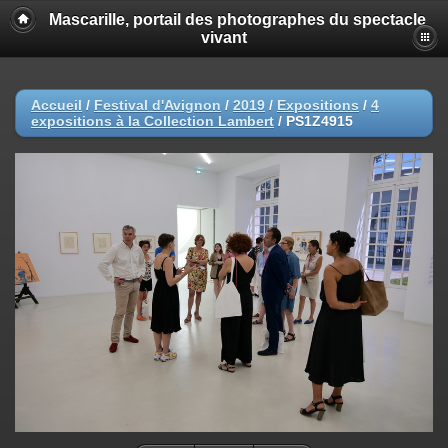
Mascarille, portail des photographes du spectacle
vivant
Accueil
/
Festival d'Avignon
/
2019
/
Expositions
/
4
expositions à la Collection Lambert
/
PS1Z4915