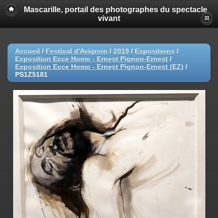
Mascarille, portail des photographes du spectacle
vivant
Accueil
/
Festival d'Avignon
/
2019
/
Expositions
/
Exposition Ecce Homo - Ernest Pignon-Ernest
/
Exposition Ecce Homo - Ernest Pignon-Ernest (EZ)
/
PS1Z5181