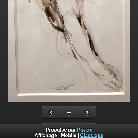
Propulsé par
Piwigo
Affichage :
Mobile
|
Classique