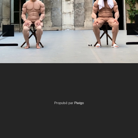
Propulsé par
Piwigo