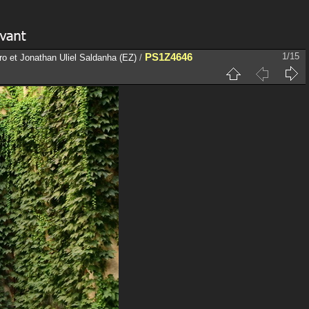
PS1Z4646
1/15
ro et Jonathan Uliel Saldanha (EZ)
/