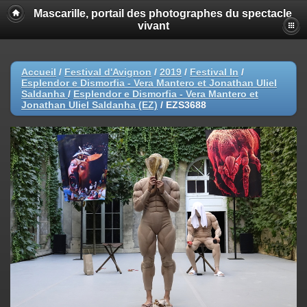
Mascarille, portail des photographes du spectacle
vivant
Accueil
/
Festival d'Avignon
/
2019
/
Festival In
/
Esplendor e Dismorfia - Vera Mantero et Jonathan Uliel
Saldanha
/
Esplendor e Dismorfia - Vera Mantero et
Jonathan Uliel Saldanha (EZ)
/
EZS3688