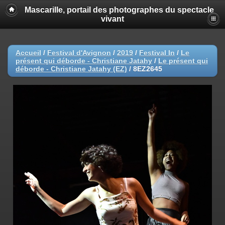
Mascarille, portail des photographes du spectacle
vivant
Accueil
/
Festival d'Avignon
/
2019
/
Festival In
/
Le
présent qui déborde - Christiane Jatahy
/
Le présent qui
déborde - Christiane Jatahy (EZ)
/
8EZ2645