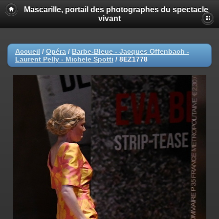
Mascarille, portail des photographes du spectacle
vivant
Accueil
/
Opéra
/
Barbe-Bleue - Jacques Offenbach -
Laurent Pelly - Michele Spotti
/
8EZ1778