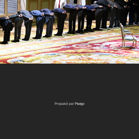
Propulsé par
Piwigo