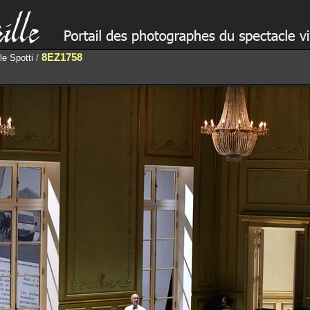
8EZ1758
le Spotti
/