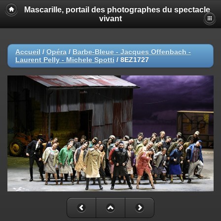
Mascarille, portail des photographes du spectacle
vivant
Accueil
/
Opéra
/
Barbe-Bleue - Jacques Offenbach -
Laurent Pelly - Michele Spotti
/
8EZ1727